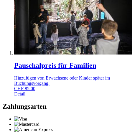
Pauschalpreis für Familien
Hinzufügen von Erwachsene oder Kinder später im
Buchungsvorgang.
CHF
85.00
Detail
Zahlungsarten